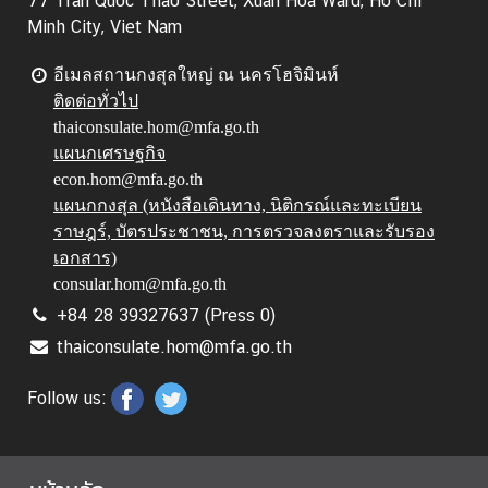
77 Tran Quoc Thao Street, Xuan Hoa Ward, Ho Chi
ญ่
Minh City, Viet Nam
ฯ
อีเมลสถานกงสุลใหญ่ ณ นครโฮจิมินห์
ติดต่อทั่วไป
V
thaiconsulate.hom@mfa.go.th
I
แผนกเศรษฐกิจ
S
econ.hom@mfa.go.th
A
แผนกกงสุล (หนังสือเดินทาง, นิติกรณ์และทะเบียน
I
ราษฎร์, บัตรประชาชน, การตรวจลงตราและรับรอง
N
เอกสาร)
F
consular.hom@mfa.go.th
O
+84 28 39327637 (Press 0)
R
thaiconsulate.hom@mfa.go.th
M
A
Follow us:
T
I
O
N