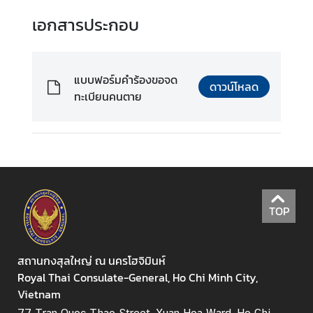
ย
เอกสารประกอบ
ป
ร
แบบฟอร์มคำร้องขอจด
ดาวน์โหลด
ะ
ทะเบียนคนตาย
ก
า
ศ
ส
ถ
า
น
TOP
ก
ง
สุ
สถานกงสุลใหญ่ ณ นครโฮจิมินห์
ล
Royal Thai Consulate-General, Ho Chi Minh City,
ใ
Vietnam
ห