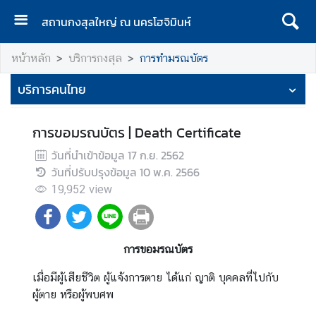
สถานกงสุลใหญ่ ณ นครโฮจิมินห์
ห
หน้าหลัก
บริการกงสุล
การทำมรณบัตร
น้
า
บริการคนไทย
ห
ลั
การขอมรณบัตร | Death Certificate
ก
วันที่นำเข้าข้อมูล
17 ก.ย. 2562
เ
วันที่ปรับปรุงข้อมูล
10 พ.ค. 2566
กี่
19,952
view
ย
ว
กั
บ
การขอมรณบัตร
ส
เมื่อมีผู้เสียชีวิต ผู้แจ้งการตาย ได้แก่ ญาติ บุคคลที่ไปกับ
ถ
ผู้ตาย หรือผู้พบศพ
า
น