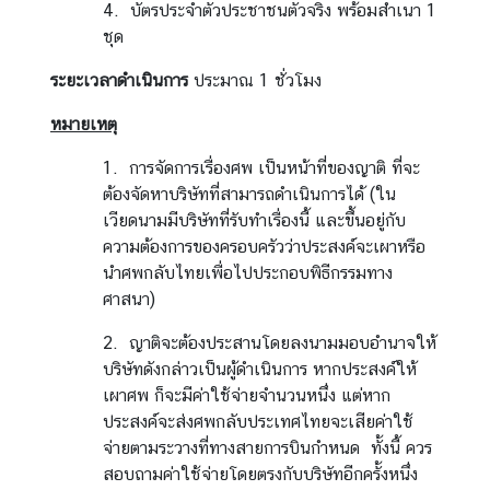
4. บัตรประจำตัวประชาชนตัวจริง พร้อมสำเนา 1
ร
ชุด
ร
ม
ระยะเวลาดำเนินการ
ประมาณ 1 ชั่วโมง
หมายเหตุ
บ
ริ
1. การจัดการเรื่องศพ เป็นหน้าที่ของญาติ ที่จะ
ก
ต้องจัดหาบริษัทที่สามารถดำเนินการได้ (ใน
า
เวียดนามมีบริษัทที่รับทำเรื่องนี้ และขึ้นอยู่กับ
ร
ความต้องการของครอบครัวว่าประสงค์จะเผาหรือ
ป
นำศพกลับไทยเพื่อไปประกอบพิธีกรรมทาง
ร
ศาสนา)
ะ
2. ญาติจะต้องประสานโดยลงนามมอบอำนาจให้
ช
บริษัทดังกล่าวเป็นผู้ดำเนินการ หากประสงค์ให้
า
เผาศพ ก็จะมีค่าใช้จ่ายจำนวนหนึ่ง แต่หาก
ช
ประสงค์จะส่งศพกลับประเทศไทยจะเสียค่าใช้
น
จ่ายตามระวางที่ทางสายการบินกำหนด ทั้งนี้ ควร
ไ
สอบถามค่าใช้จ่ายโดยตรงกับบริษัทอีกครั้งหนึ่ง
ท