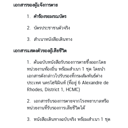
เอกสารของผู้แจ้งการตาย
ก
ง
1.
คำร้องขอมรณบัตร
สุ
ล
2. บัตรประชาชนตัวจริง
ใ
ห
3. สำเนาหนังสือเดินทาง
ญ่
เอกสารแสดงตัวของผู้เสียชีวิต
ฯ
1. ต้นฉบับหนังสือรับรองการตายซึ่งออกโดย
หน่วยงานท้องถิ่น พร้อมสำเนา 1 ชุด โดยนำ
ข่
เอกสารดังกล่าวไปรับรองที่กรมสัมพันธ์ต่าง
า
ประเทศ นครโฮจิมินห์ (ที่อยู่ 6 Alexandre de
ว
Rhodes, District 1, HCMC)
แ
ล
2. เอกสารรับรองการตายจากโรงพยาบาลหรือ
ะ
หน่วยงานที่รับรองการเสียชีวิตได้
กิ
จ
3. หนังสือเดินทางฉบับจริง พร้อมสำเนา 1 ชุด
ก