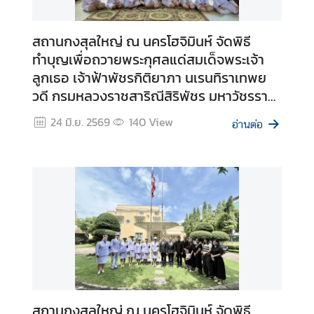
R
M
สถานกงสุลใหญ่ ณ นครโฮจิมินห์ จัดพิธี
ทำบุญเพื่อถวายพระกุศลแด่สมเด็จพระเจ้า
O
ลูกเธอ เจ้าฟ้าพัชรกิติยาภา นเรนทิราเทพย
N
L
วดี กรมหลวงราชสาริณีสิริพัชร มหาวัชรราช
I
ธิดา อันเป็นกิจกรรมในพระสังฆราชูปถัมป์
24 มิ.ย. 2569
140
View
N
อ่านต่อ
ของเจ้าพระคุณ สมเด็จพระสังฆราช เนื่องใน
E
โอกาสที่ทรงเจริญพระชนมายุ 99 พรรษา
A
P
P
O
I
N
T
M
E
สถานกงสุลใหญ่ ณ นครโฮจิมินห์ จัดพิธี
N