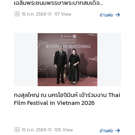
เฉลิมพระชนมพรรษาพระบาทสมเด็จ
ร
พระเจ้าอยู่หัว และครบรอบ 50 ปี ความ
ร
15 ก.ค. 2569
117
View
อ่านต่อ
สัมพันธ์ไทย-เวียดนาม
ม
บ
ริ
ก
า
ร
ป
ร
ะ
กงสุลใหญ่ ณ นครโฮจิมินห์ เข้าร่วมงาน Thai
ช
Film Festival in Vietnam 2026
า
ช
น
ไ
15 ก.ค. 2569
105
View
อ่านต่อ
ท