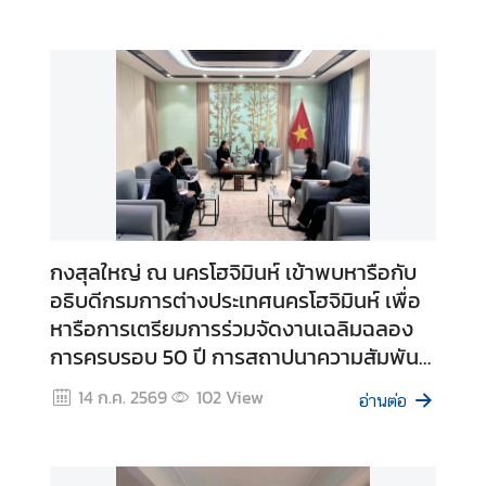
ย
ป
ร
ะ
ก
า
ศ
ส
กงสุลใหญ่ ณ นครโฮจิมินห์ เข้าพบหารือกับ
ถ
อธิบดีกรมการต่างประเทศนครโฮจิมินห์ เพื่อ
า
หารือการเตรียมการร่วมจัดงานเฉลิมฉลอง
น
ก
การครบรอบ 50 ปี การสถาปนาความสัมพันธ์
ง
ระหว่างไทยและเวียดนาม
14 ก.ค. 2569
102
View
สุ
อ่านต่อ
ล
ใ
ห