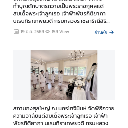
ทำบุญตักบาตรถวายเป็นพระราชกุศลแด่
T
สมเด็จพระเจ้าลูกเธอ เจ้าฟ้าพัชรกิติยาภา
O
นเรนทิราเทพยวดี กรมหลวงราชสาริณีสิริ
F
พัชร มหาวัชรราชธิดา ในโอกาสสัตตมวาร (7
F
19 มิ.ย. 2569
159
View
อ่านต่อ
วัน)
I
C
I
A
L
H
O
L
I
D
A
สถานกงสุลใหญ่ ณ นครโฮจิมินห์ จัดพิธีถวาย
Y
ความอาลัยแด่สมเด็จพระเจ้าลูกเธอ เจ้าฟ้า
S
พัชรกิติยาภา นเรนทิราเทพยวดี กรมหลวง
2