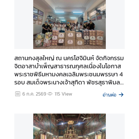
ญ่
ฯ
V
I
S
A
สถานกงสุลใหญ่ ณ นครโฮจิมินห์ จัดกิจกรรม
I
จิตอาสาบำเพ็ญสาธารณกุศลเนื่องในโอกาส
N
พระราชพิธีมหามงคลเฉลิมพระชนมพรรษา 4
F
รอบ สมเด็จพระนางเจ้าสุทิดา พัชรสุธาพิมล
O
ลักษณ พระบรมราชินี วันที่ 3 มิถุนายน 2569
R
6 ก.ค. 2569
115
View
อ่านต่อ
M
A
T
I
O
N