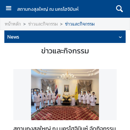
สถานกงสุลใหญ่ ณ นครโฮจิมินห์
ห
หน้าหลัก
ข่าวและกิจกรรม
ข่าวและกิจกรรม
น้
า
News
ห
ลั
ข่าวและกิจกรรม
ก
เ
กี่
ย
ว
กั
บ
ส
ถ
า
สถานกงสุลใหญ่ ณ นครโฮจิมินห์ จัดกิจกรรม
น