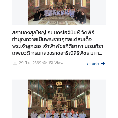
O
N
L
I
สถานกงสุลใหญ่ ณ นครโฮจิมินห์ จัดพิธี
N
ทำบุญถวายเป็นพระราชกุศลแด่สมเด็จ
E
พระเจ้าลูกเธอ เจ้าฟ้าพัชรกิติยาภา นเรนทิรา
E
เทพยวดี กรมหลวงราชสาริณีสิริพัชร มหา
-
วัชรราชธิดา ในโอกาสปัณรสมวาร (15 วัน)
V
29 มิ.ย. 2569
151
View
อ่านต่อ
I
S
A
P
L
A
T
F
O