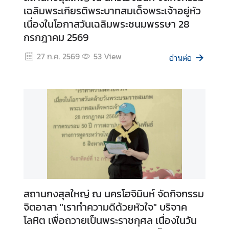
เฉลิมพระเกียรติพระบาทสมเด็จพระเจ้าอยู่หัว
ก
เนื่องในโอกาสวันเฉลิมพระชนมพรรษา 28
ง
สุ
กรกฎาคม 2569
ล
27 ก.ค. 2569
53
View
ใ
อ่านต่อ
ห
ญ่
ฯ
ข่
า
ว
แ
ล
ะ
สถานกงสุลใหญ่ ณ นครโฮจิมินห์ จัดกิจกรรม
กิ
จิตอาสา "เราทำความดีด้วยหัวใจ" บริจาค
จ
โลหิต เพื่อถวายเป็นพระราชกุศล เนื่องในวัน
ก